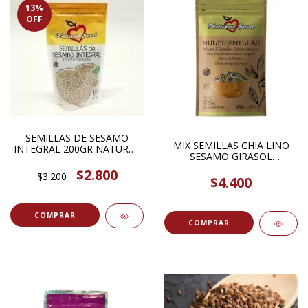
13
%
OFF
SEMILLAS DE SESAMO
MIX SEMILLAS CHIA LINO
INTEGRAL 200GR NATURAL
SESAMO GIRASOL
SEED
ZAPALLO 250GR NATURAL
$2.800
$3.200
SEED
$4.400