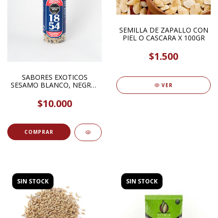
SEMILLA DE ZAPALLO CON
PIEL O CASCARA X 100GR
$1.500
SABORES EXOTICOS
SESAMO BLANCO, NEGRO,
VER
INTEGRAL Y SAL
MOLINILLO PREMIUM
$10.000
100GR 1854 HIERBAS Y
ESPECIAS
SIN STOCK
SIN STOCK