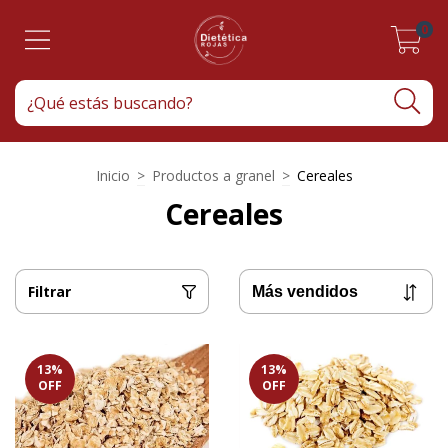
0
Inicio
>
Productos a granel
>
Cereales
Cereales
Filtrar
13
%
13
%
OFF
OFF